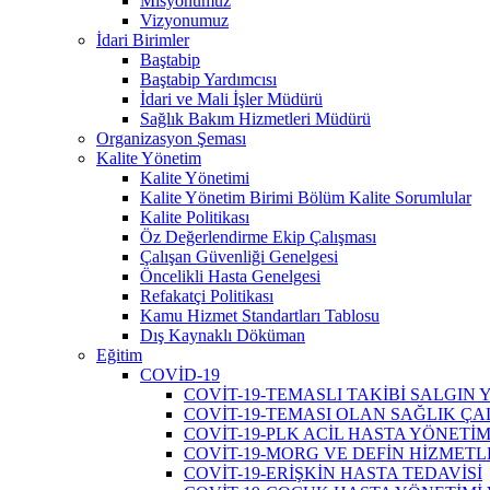
Misyonumuz
Vizyonumuz
İdari Birimler
Baştabip
Baştabip Yardımcısı
İdari ve Mali İşler Müdürü
Sağlık Bakım Hizmetleri Müdürü
Organizasyon Şeması
Kalite Yönetim
Kalite Yönetimi
Kalite Yönetim Birimi Bölüm Kalite Sorumlular
Kalite Politikası
Öz Değerlendirme Ekip Çalışması
Çalışan Güvenliği Genelgesi
Öncelikli Hasta Genelgesi
Refakatçi Politikası
Kamu Hizmet Standartları Tablosu
Dış Kaynaklı Döküman
Eğitim
COVİD-19
COVİT-19-TEMASLI TAKİBİ SALGIN
COVİT-19-TEMASI OLAN SAĞLIK ÇA
COVİT-19-PLK ACİL HASTA YÖNETİM
COVİT-19-MORG VE DEFİN HİZMETL
COVİT-19-ERİŞKİN HASTA TEDAVİSİ