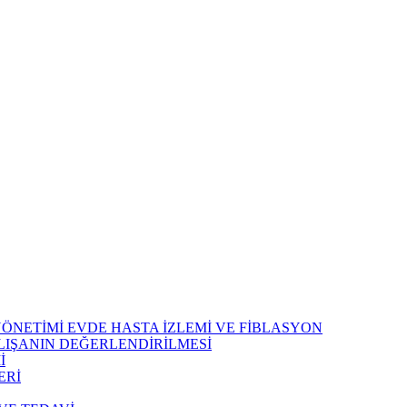
 YÖNETİMİ EVDE HASTA İZLEMİ VE FİBLASYON
LIŞANIN DEĞERLENDİRİLMESİ
İ
ERİ