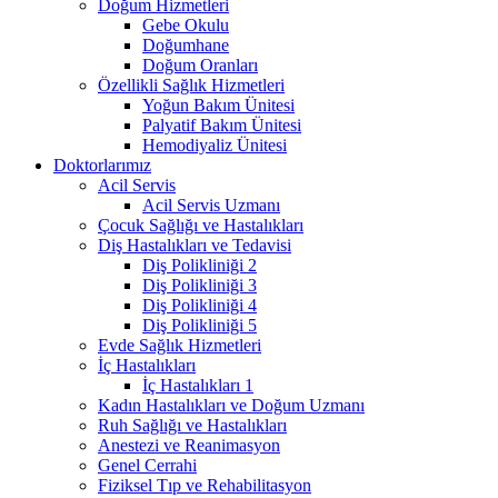
Doğum Hizmetleri
Gebe Okulu
Doğumhane
Doğum Oranları
Özellikli Sağlık Hizmetleri
Yoğun Bakım Ünitesi
Palyatif Bakım Ünitesi
Hemodiyaliz Ünitesi
Doktorlarımız
Acil Servis
Acil Servis Uzmanı
Çocuk Sağlığı ve Hastalıkları
Diş Hastalıkları ve Tedavisi
Diş Polikliniği 2
Diş Polikliniği 3
Diş Polikliniği 4
Diş Polikliniği 5
Evde Sağlık Hizmetleri
İç Hastalıkları
İç Hastalıkları 1
Kadın Hastalıkları ve Doğum Uzmanı
Ruh Sağlığı ve Hastalıkları
Anestezi ve Reanimasyon
Genel Cerrahi
Fiziksel Tıp ve Rehabilitasyon