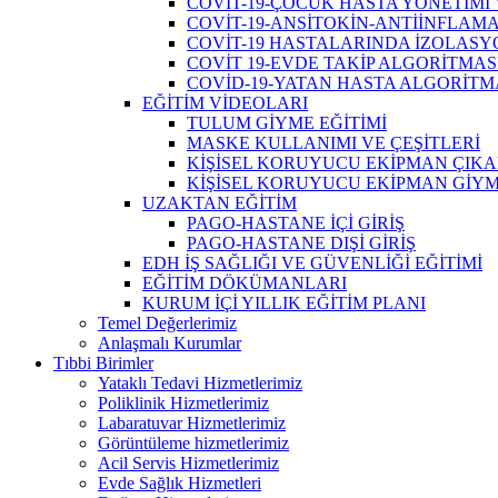
COVİT-19-ÇOCUK HASTA YÖNETİMİ 
COVİT-19-ANSİTOKİN-ANTİİNFLAM
COVİT-19 HASTALARINDA İZOLAS
COVİT 19-EVDE TAKİP ALGORİTMAS
COVİD-19-YATAN HASTA ALGORİTM
EĞİTİM VİDEOLARI
TULUM GİYME EĞİTİMİ
MASKE KULLANIMI VE ÇEŞİTLERİ
KİŞİSEL KORUYUCU EKİPMAN ÇIKA
KİŞİSEL KORUYUCU EKİPMAN GİYM
UZAKTAN EĞİTİM
PAGO-HASTANE İÇİ GİRİŞ
PAGO-HASTANE DIŞİ GİRİŞ
EDH İŞ SAĞLIĞI VE GÜVENLİĞİ EĞİTİMİ
EĞİTİM DÖKÜMANLARI
KURUM İÇİ YILLIK EĞİTİM PLANI
Temel Değerlerimiz
Anlaşmalı Kurumlar
Tıbbi Birimler
Yataklı Tedavi Hizmetlerimiz
Poliklinik Hizmetlerimiz
Labaratuvar Hizmetlerimiz
Görüntüleme hizmetlerimiz
Acil Servis Hizmetlerimiz
Evde Sağlık Hizmetleri