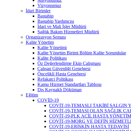
Misyonumuz
Vizyonumuz
İdari Birimler
Baştabip
Baştabip Yardımcısı
İdari ve Mali İşler Müdürü
Sağlık Bakım Hizmetleri Müdürü
Organizasyon Şeması
Kalite Yönetim
Kalite Yönetimi
Kalite Yönetim Birimi Bölüm Kalite Sorumlular
Kalite Politikası
Öz Değerlendirme Ekip Çalışması
Çalışan Güvenliği Genelgesi
Öncelikli Hasta Genelgesi
Refakatçi Politikası
Kamu Hizmet Standartları Tablosu
Dış Kaynaklı Döküman
Eğitim
COVİD-19
COVİT-19-TEMASLI TAKİBİ SALGIN
COVİT-19-TEMASI OLAN SAĞLIK ÇA
COVİT-19-PLK ACİL HASTA YÖNETİM
COVİT-19-MORG VE DEFİN HİZMETL
COVİT-19-ERİŞKİN HASTA TEDAVİSİ