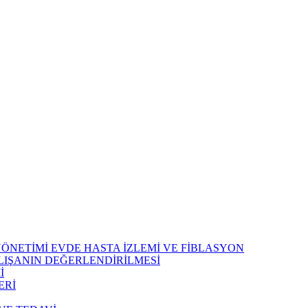
 YÖNETİMİ EVDE HASTA İZLEMİ VE FİBLASYON
LIŞANIN DEĞERLENDİRİLMESİ
İ
ERİ