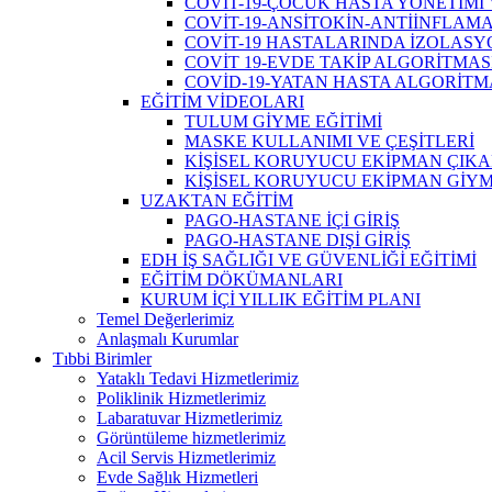
COVİT-19-ÇOCUK HASTA YÖNETİMİ 
COVİT-19-ANSİTOKİN-ANTİİNFLAM
COVİT-19 HASTALARINDA İZOLAS
COVİT 19-EVDE TAKİP ALGORİTMAS
COVİD-19-YATAN HASTA ALGORİTM
EĞİTİM VİDEOLARI
TULUM GİYME EĞİTİMİ
MASKE KULLANIMI VE ÇEŞİTLERİ
KİŞİSEL KORUYUCU EKİPMAN ÇIKA
KİŞİSEL KORUYUCU EKİPMAN GİYM
UZAKTAN EĞİTİM
PAGO-HASTANE İÇİ GİRİŞ
PAGO-HASTANE DIŞİ GİRİŞ
EDH İŞ SAĞLIĞI VE GÜVENLİĞİ EĞİTİMİ
EĞİTİM DÖKÜMANLARI
KURUM İÇİ YILLIK EĞİTİM PLANI
Temel Değerlerimiz
Anlaşmalı Kurumlar
Tıbbi Birimler
Yataklı Tedavi Hizmetlerimiz
Poliklinik Hizmetlerimiz
Labaratuvar Hizmetlerimiz
Görüntüleme hizmetlerimiz
Acil Servis Hizmetlerimiz
Evde Sağlık Hizmetleri