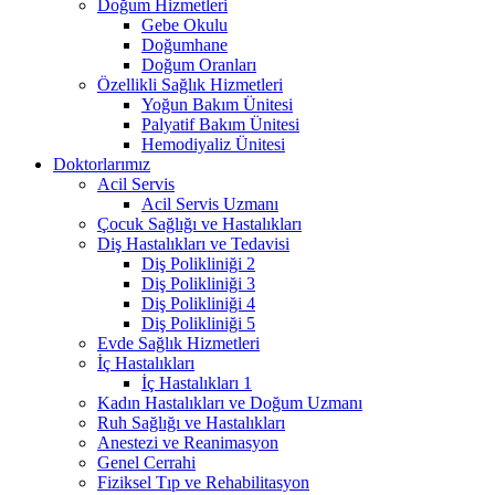
Doğum Hizmetleri
Gebe Okulu
Doğumhane
Doğum Oranları
Özellikli Sağlık Hizmetleri
Yoğun Bakım Ünitesi
Palyatif Bakım Ünitesi
Hemodiyaliz Ünitesi
Doktorlarımız
Acil Servis
Acil Servis Uzmanı
Çocuk Sağlığı ve Hastalıkları
Diş Hastalıkları ve Tedavisi
Diş Polikliniği 2
Diş Polikliniği 3
Diş Polikliniği 4
Diş Polikliniği 5
Evde Sağlık Hizmetleri
İç Hastalıkları
İç Hastalıkları 1
Kadın Hastalıkları ve Doğum Uzmanı
Ruh Sağlığı ve Hastalıkları
Anestezi ve Reanimasyon
Genel Cerrahi
Fiziksel Tıp ve Rehabilitasyon