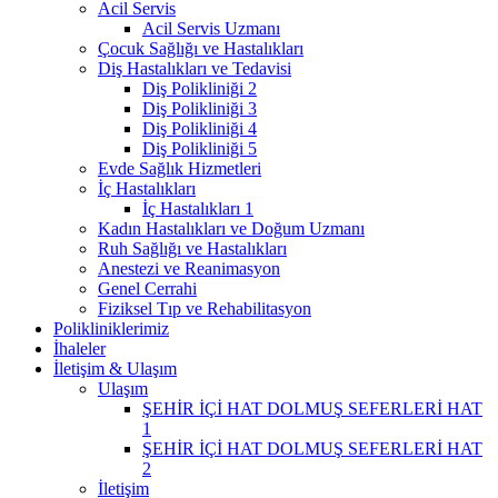
Acil Servis
Acil Servis Uzmanı
Çocuk Sağlığı ve Hastalıkları
Diş Hastalıkları ve Tedavisi
Diş Polikliniği 2
Diş Polikliniği 3
Diş Polikliniği 4
Diş Polikliniği 5
Evde Sağlık Hizmetleri
İç Hastalıkları
İç Hastalıkları 1
Kadın Hastalıkları ve Doğum Uzmanı
Ruh Sağlığı ve Hastalıkları
Anestezi ve Reanimasyon
Genel Cerrahi
Fiziksel Tıp ve Rehabilitasyon
Polikliniklerimiz
İhaleler
İletişim & Ulaşım
Ulaşım
ŞEHİR İÇİ HAT DOLMUŞ SEFERLERİ HAT
1
ŞEHİR İÇİ HAT DOLMUŞ SEFERLERİ HAT
2
İletişim