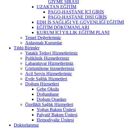
GİYME SIRASI
UZAKTAN EĞİTİM
PAGO-HASTANE İÇİ GİRİŞ
PAGO-HASTANE DIŞİ GİRİŞ
EDH İŞ SAĞLIĞI VE GÜVENLİĞİ EĞİTİMİ
EĞİTİM DÖKÜMANLARI
KURUM İÇİ YILLIK EĞİTİM PLANI
Temel Değerlerimiz
Anlaşmalı Kurumlar
Tıbbi Birimler
Yataklı Tedavi Hizmetlerimiz
Poliklinik Hizmetlerimiz
Labaratuvar Hizmetlerimiz
Görüntüleme hizmetlerimiz
Acil Servis Hizmetlerimiz
Evde Sağlık Hizmetleri
Doğum Hizmetleri
Gebe Okulu
Doğumhane
Doğum Oranları
Özellikli Sağlık Hizmetleri
Yoğun Bakım Ünitesi
Palyatif Bakım Ünitesi
Hemodiyaliz Ünitesi
Doktorlarımız