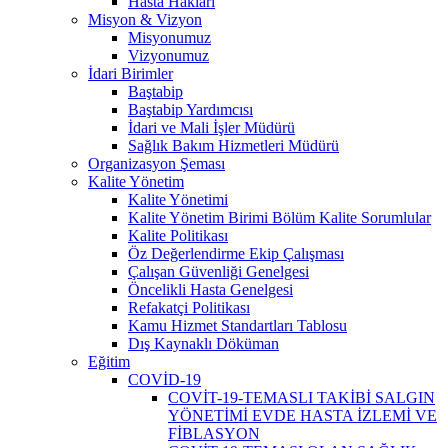
Hasta Hakları
Misyon & Vizyon
Misyonumuz
Vizyonumuz
İdari Birimler
Baştabip
Baştabip Yardımcısı
İdari ve Mali İşler Müdürü
Sağlık Bakım Hizmetleri Müdürü
Organizasyon Şeması
Kalite Yönetim
Kalite Yönetimi
Kalite Yönetim Birimi Bölüm Kalite Sorumlular
Kalite Politikası
Öz Değerlendirme Ekip Çalışması
Çalışan Güvenliği Genelgesi
Öncelikli Hasta Genelgesi
Refakatçi Politikası
Kamu Hizmet Standartları Tablosu
Dış Kaynaklı Döküman
Eğitim
COVİD-19
COVİT-19-TEMASLI TAKİBİ SALGIN
YÖNETİMİ EVDE HASTA İZLEMİ VE
FİBLASYON