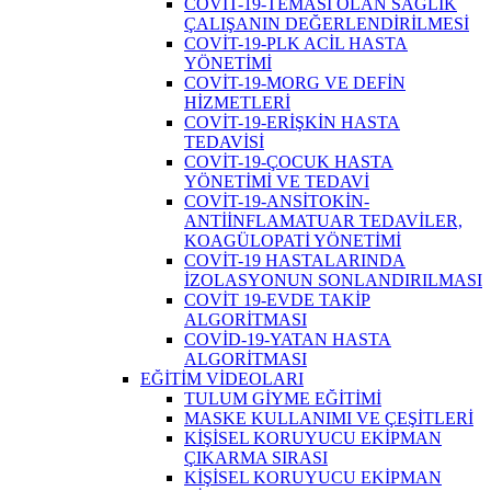
COVİT-19-TEMASI OLAN SAĞLIK
ÇALIŞANIN DEĞERLENDİRİLMESİ
COVİT-19-PLK ACİL HASTA
YÖNETİMİ
COVİT-19-MORG VE DEFİN
HİZMETLERİ
COVİT-19-ERİŞKİN HASTA
TEDAVİSİ
COVİT-19-ÇOCUK HASTA
YÖNETİMİ VE TEDAVİ
COVİT-19-ANSİTOKİN-
ANTİİNFLAMATUAR TEDAVİLER,
KOAGÜLOPATİ YÖNETİMİ
COVİT-19 HASTALARINDA
İZOLASYONUN SONLANDIRILMASI
COVİT 19-EVDE TAKİP
ALGORİTMASI
COVİD-19-YATAN HASTA
ALGORİTMASI
EĞİTİM VİDEOLARI
TULUM GİYME EĞİTİMİ
MASKE KULLANIMI VE ÇEŞİTLERİ
KİŞİSEL KORUYUCU EKİPMAN
ÇIKARMA SIRASI
KİŞİSEL KORUYUCU EKİPMAN