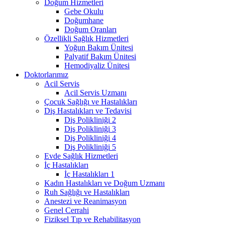
Doğum Hizmetleri
Gebe Okulu
Doğumhane
Doğum Oranları
Özellikli Sağlık Hizmetleri
Yoğun Bakım Ünitesi
Palyatif Bakım Ünitesi
Hemodiyaliz Ünitesi
Doktorlarımız
Acil Servis
Acil Servis Uzmanı
Çocuk Sağlığı ve Hastalıkları
Diş Hastalıkları ve Tedavisi
Diş Polikliniği 2
Diş Polikliniği 3
Diş Polikliniği 4
Diş Polikliniği 5
Evde Sağlık Hizmetleri
İç Hastalıkları
İç Hastalıkları 1
Kadın Hastalıkları ve Doğum Uzmanı
Ruh Sağlığı ve Hastalıkları
Anestezi ve Reanimasyon
Genel Cerrahi
Fiziksel Tıp ve Rehabilitasyon