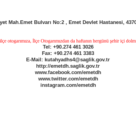
et Mah.Emet Bulvarı No:2 , Emet Devlet Hastanesi, 43
ilçe otogarımıza, İlçe Otogarımızdan da haftanın hergünü şehir içi dol
Tel: +90.274 461 3026
Fax: +90.274 461 3383
E-Mail: kutahyadhs4@saglik.gov.tr
http://emetdh.saglik.gov.tr
www.facebook.com/emetdh
www.twitter.com/emetdh
instagram.com/emetdh