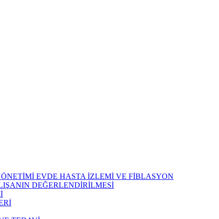
 YÖNETİMİ EVDE HASTA İZLEMİ VE FİBLASYON
LIŞANIN DEĞERLENDİRİLMESİ
İ
ERİ