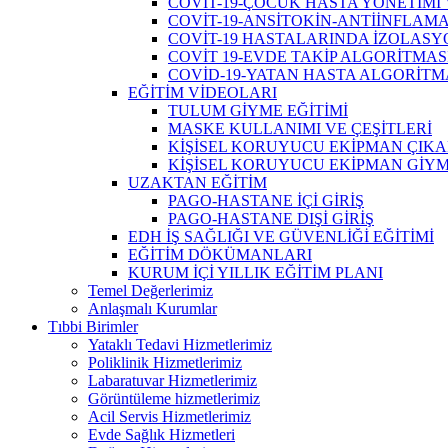
COVİT-19-ÇOCUK HASTA YÖNETİMİ 
COVİT-19-ANSİTOKİN-ANTİİNFLAM
COVİT-19 HASTALARINDA İZOLAS
COVİT 19-EVDE TAKİP ALGORİTMAS
COVİD-19-YATAN HASTA ALGORİTM
EĞİTİM VİDEOLARI
TULUM GİYME EĞİTİMİ
MASKE KULLANIMI VE ÇEŞİTLERİ
KİŞİSEL KORUYUCU EKİPMAN ÇIKA
KİŞİSEL KORUYUCU EKİPMAN GİYM
UZAKTAN EĞİTİM
PAGO-HASTANE İÇİ GİRİŞ
PAGO-HASTANE DIŞİ GİRİŞ
EDH İŞ SAĞLIĞI VE GÜVENLİĞİ EĞİTİMİ
EĞİTİM DÖKÜMANLARI
KURUM İÇİ YILLIK EĞİTİM PLANI
Temel Değerlerimiz
Anlaşmalı Kurumlar
Tıbbi Birimler
Yataklı Tedavi Hizmetlerimiz
Poliklinik Hizmetlerimiz
Labaratuvar Hizmetlerimiz
Görüntüleme hizmetlerimiz
Acil Servis Hizmetlerimiz
Evde Sağlık Hizmetleri