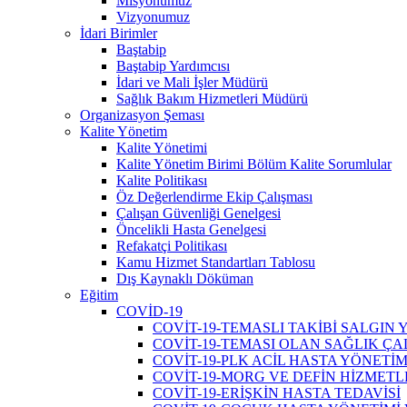
Misyonumuz
Vizyonumuz
İdari Birimler
Baştabip
Baştabip Yardımcısı
İdari ve Mali İşler Müdürü
Sağlık Bakım Hizmetleri Müdürü
Organizasyon Şeması
Kalite Yönetim
Kalite Yönetimi
Kalite Yönetim Birimi Bölüm Kalite Sorumlular
Kalite Politikası
Öz Değerlendirme Ekip Çalışması
Çalışan Güvenliği Genelgesi
Öncelikli Hasta Genelgesi
Refakatçi Politikası
Kamu Hizmet Standartları Tablosu
Dış Kaynaklı Döküman
Eğitim
COVİD-19
COVİT-19-TEMASLI TAKİBİ SALGIN
COVİT-19-TEMASI OLAN SAĞLIK ÇA
COVİT-19-PLK ACİL HASTA YÖNETİM
COVİT-19-MORG VE DEFİN HİZMETL
COVİT-19-ERİŞKİN HASTA TEDAVİSİ